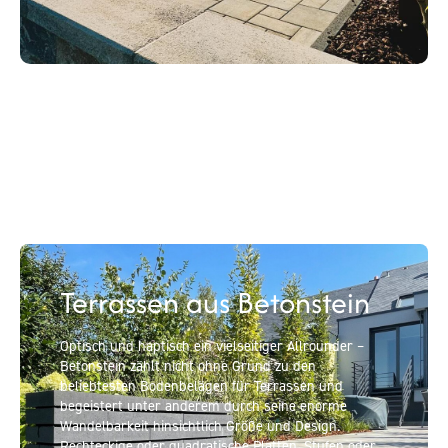
Terrassen aus Betonstein
Optisch und haptisch ein vielseitiger Allrounder –
Betonstein zählt nicht ohne Grund zu den
beliebtesten Bodenbelägen für Terrassen und
begeistert unter anderem durch seine enorme
Wandelbarkeit hinsichtlich Größe und Design.
Rechteckige oder quadratische Platten, Stufen oder